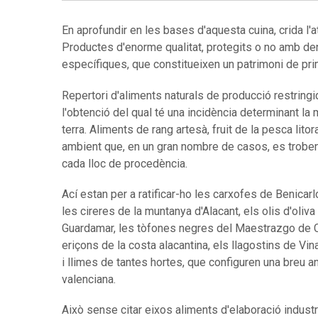
En aprofundir en les bases d'aquesta cuina, crida l'a
Productes d'enorme qualitat, protegits o no amb de
específiques, que constitueixen un patrimoni de prim
Repertori d'aliments naturals de producció restringid
l'obtenció del qual té una incidència determinant la 
terra. Aliments de rang artesà, fruit de la pesca lit
ambient que, en un gran nombre de casos, es troben
cada lloc de procedència.
Ací estan per a ratificar-ho les carxofes de Benicar
les cireres de la muntanya d'Alacant, els olis d'oli
Guardamar, les tòfones negres del Maestrazgo de Ca
eriçons de la costa alacantina, els llagostins de Vin
i llimes de tantes hortes, que configuren una breu a
valenciana.
Això sense citar eixos aliments d'elaboració industria