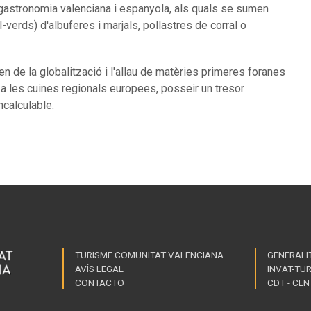
gastronomia valenciana i espanyola, als quals se sumen
l-verds) d'albuferes i marjals, pollastres de corral o
en de la globalització i l'allau de matèries primeres foranes
a les cuines regionals europees, posseir un tresor
ncalculable.
TURISME COMUNITAT VALENCIANA
GENERALI
AVÍS LEGAL
INVAT-TU
Enll
CONTACTO
CDT - CE