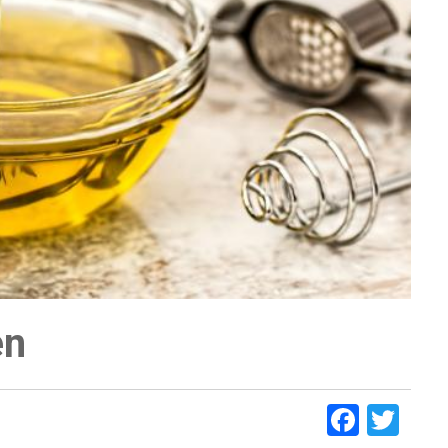
en
Faceb
Twi