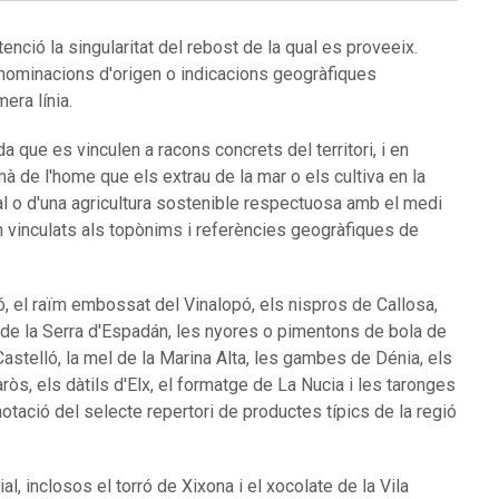
tenció la singularitat del rebost de la qual es proveeix.
nominacions d'origen o indicacions geogràfiques
era línia.
a que es vinculen a racons concrets del territori, i en
mà de l'home que els extrau de la mar o els cultiva en la
oral o d'una agricultura sostenible respectuosa amb el medi
 vinculats als topònims i referències geogràfiques de
ló, el raïm embossat del Vinalopó, els nispros de Callosa,
va de la Serra d'Espadán, les nyores o pimentons de bola de
stelló, la mel de la Marina Alta, les gambes de Dénia, els
aròs, els dàtils d'Elx, el formatge de La Nucia i les taronges
notació del selecte repertori de productes típics de la regió
l, inclosos el torró de Xixona i el xocolate de la Vila