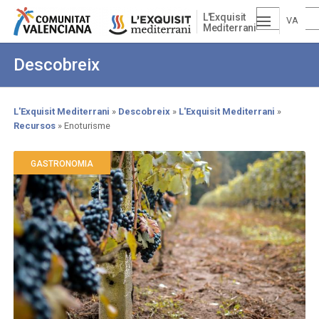
Skip
L'Exquisit
to
VA
Mediterrani
main
ESP
LE
content
Descobreix
AÑ
NCI
OL
À
L'Exquisit Mediterrani
Descobreix
L'Exquisit Mediterrani
Recursos
Enoturisme
Breadcrumb
GASTRONOMIA