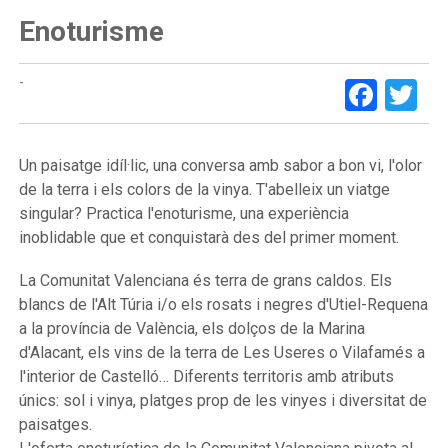
Enoturisme
Face
Tw
-
Un paisatge idíl·lic, una conversa amb sabor a bon vi, l'olor
de la terra i els colors de la vinya. T'abelleix un viatge
singular? Practica l'enoturisme, una experiència
inoblidable que et conquistarà des del primer moment.
La Comunitat Valenciana és terra de grans caldos. Els
blancs de l'Alt Túria i/o els rosats i negres d'Utiel-Requena
a la província de València, els dolços de la Marina
d'Alacant, els vins de la terra de Les Useres o Vilafamés a
l'interior de Castelló… Diferents territoris amb atributs
únics: sol i vinya, platges prop de les vinyes i diversitat de
paisatges.