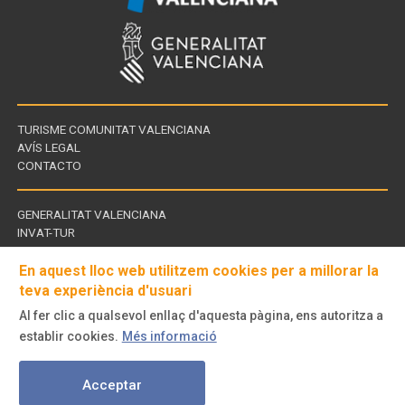
TURISME COMUNITAT VALENCIANA
AVÍS LEGAL
CONTACTO
GENERALITAT VALENCIANA
INVAT-TUR
Enllaços
CDT - CENTROS DE TURISMO
d'interès
En aquest lloc web utilitzem cookies per a millorar la
teva experiència d'usuari
Al fer clic a qualsevol enllaç d'aquesta pàgina, ens autoritza a
Visita'ns
establir cookies.
Més informació
a
© Turisme Comunitat Valenciana. Tots els drets reservats.
Acceptar